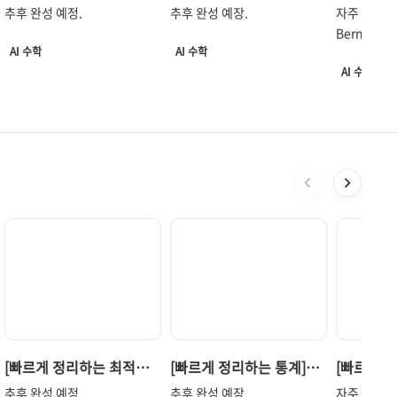
이론] Lagrangian과
머신러닝에서 기본으로
자주 쓰이
각각의 명령어가 구체적으로
VAE(Variational
어려우며, 
추후 완성 예정.
추후 완성 예장.
자주 쓰이는
Convex
알아야 할 확률분포 개념
정리
어떠한 역할을 하는지 예시를
Autoencoders) [출처]
중앙 저장소
Bernoulli,
통해 다뤄볼 것이다. Linux
AI 수학
https://commons.wikimed
AI 수학
문제였다. 
Poisson, E
Linux를 왜 알아야 할까?
ia.org/wiki/File..
해결할 수 
AI 수학
Gamma 그
Linux는 서버에서 일반적으로
하나로서 ML
관한 정리.
흔히..
[빠르게 정리하는 최적화
[빠르게 정리하는 통계]
[빠르게 
이론] Lagrangian과
머신러닝에서 기본으로
자주 쓰이
추후 완성 예정.
추후 완성 예장.
자주 쓰이는