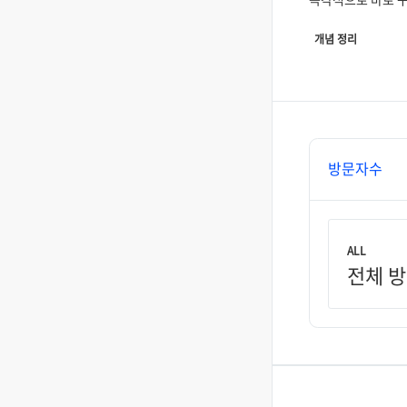
있도록 몸에 베어야
개념 정리
복습하는 데 너무나
시간을 투자해서는 
문제를 풀면서 실
익혀야 한다고 생각
학기가 시작되면서
만큼 지난 잊힌 알
개념들을 핵심과 
방문자수
정리하여 평소에도
보면서 익숙해지고
기본적으로 코드는
설명이 없으면 C+
ALL
전체 
한다. 접미사 배열(Su
S
정의 문자열
의 
접미사들을 사전 
정렬한 배열. 여기
접미사들은 문자
위치 번호로 관리한
S
문자열
="abcb