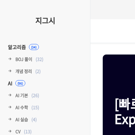
지그시
알고리즘
(34)
BOJ 풀이
(32)
개념 정리
(2)
AI
(96)
AI 기본
(26)
[빠
AI 수학
(15)
Exp
AI 실습
(4)
CV
(13)