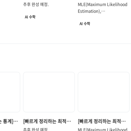
or와
이론] PCA(Principal
이론] MLE, MAPE 그리고
 사용
om/entry/인공지능-기초-
이유도 눈이 내게 주는
추후 완성 예정.
MLE(Maximum Likelihood
amily
Component Analysis)
Fully Bayesian
을 공부하면
Uncertainty2-결합-확률과-
분위기가 아닌가 싶다. 2023년
Estimation),
없는 중요한
조건부-확률-그리고-베이즈-
AI 수학
1월 9일부터 14일까지 5박
MAPE(Maximum A
로그래밍
정리 [인공지능 기초]..
6일로 친구와 함께 도쿄를
AI 수학
Posterior Estimation)
이라면
경유하여 홋카이도 여행을
그리고 Fully Bayesian
갔다. 얼마 만에..
approach에 관한 글. 추후
완성 예정.
 통계]
[빠르게 정리하는 최적화
[빠르게 정리하는 최적화
or와
이론] PCA(Principal
이론] MLE, MAPE 그리고
추후 완성 예정.
MLE(Maximum Likelihood