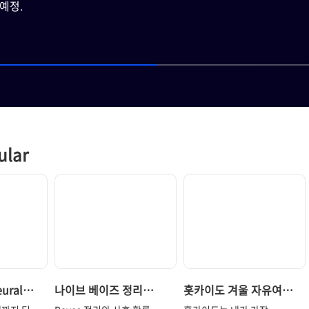
예정.
추후 
ular
ural
나이브 베이즈 정리
홋카이도 겨울 자유여행 -
정의와 특징
(Naive Bayes
5박 6일 여행 계획의 설렘