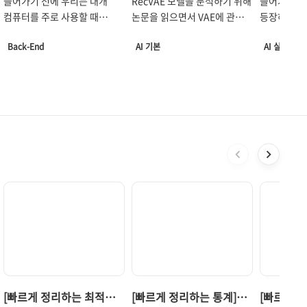
들어가기 전에 우리는 대개
RecVAE 모델을 분석하기 위해
들어가기 전에
Bound) 분석
컴퓨터를 주로 사용할 때
논문을 읽으면서 VAE에 관해
등장하기 
마우스를 움직여서 어떠한
모르거나 잘못 알고 있던
각자 자신의 
Back-End
AI 기본
AI 실습
그래픽 요소을 다루는
내용이 많다는 걸 알게 되어
noteboo
GUI(Graphic User
이를 정리하고자 한다. 특히
머신러닝 모
Interface)에 익숙한 경우가
ELBO 부분이 그전에는 잘
사용한 파라미
LSTM
pytorch
시각화
추천 시스템
Depth First Sear
많다. 그러나 처음으로 Linux
이해가 안 갔는데, 이번에
따로 기록했
또는 Unix를 접할 때 그동안
붙잡고 공부하면서 좀 더
weight f
생전 보지 못했던
명확히 이해할 수 있게 되었다.
coworke
CLI(Command Line
그리고 VAE의 ELBO 유도
했으며, wei
Interface)를 만날 수 있다.
과정을 완전히 잘못 알고
모델 버전을
막상 첫 CLI를 다룰 때는
있어서 복습하면서 정정했다.
모델 버전을
어색할 수 있어도 기본적인
VAE(Varational
했다. 그러
명령어를 익히고 Linux
AutoEncoder) 한번에
사용하다가 
환경에서 프로그램이나
이해하기 위의 노트 필기의
(Memory 
시스템을 다룰수록 CLI의
흐름을 따라가보면 VAE의
발생할 수도
편리함과 매력을 느끼게 될
ELBO가 왜 loss
추적하기 어
것이다. 이번 글에서는
function에서 나오는 건지와
재현하기 어
Linux에 관한 간단한 소개와
그 학습 방법을 이해할 수 있다.
있었다. 또
[빠르게 정리하는 최적화
[빠르게 정리하는 통계]
[빠르게 
기본적인 명령어를 소개하고,
VAE 계열 모델의 ELBO 분석
패키징하고