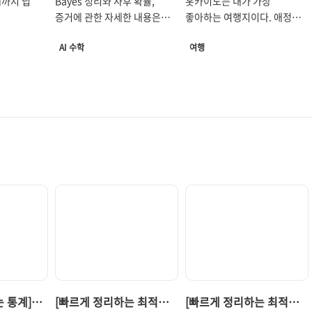
제까지 딥
Bayes 정리와 사후 확률,
홋카이도는 내가 가장
스템에서의
Theorem)와 나이브
증거에 관한 자세한 내용은
좋아하는 여행지이다. 애정이
베이즈 분류(Naive
n Neural
아래의 글을 참고하시기
가는 이유는 셀 수 없이 많지만
Bayes Classification)
AI 수학
여행
Recurrent
바랍니다.
그중에서도 하나를 꼽자면
,
https://glanceyes.tistory.c
바로 '북방의 향기'이다.
 다양한
om/entry/인공지능-기초-
역동적인 힘을 숨기는 거대한
itional Encoding
알고리즘
Variational Autoencoder
로 발전해
Uncertainty-1-확률적인-
화산과 드넓고 풍요로운 대지,
잡한 구조
추정을-위한-확률과-사건-
그리고 아시아에서 느낄 수
는 문제를
그리고-명제 [인공지능 기초]
있는 유럽의 분위기가 내
계가
Uncertainty (1) - 확률적인
심장을 들끓게 한다. 또한
문제를
추정을 위한 확률과 사건,
홋카이도에서 겨울하면 빼놓을
델로서
그리고 명제 들어가기 전에 이
수 없는 눈도 애정이 가는 이유
 사용한
세상의 많은 일들은 확률적인
중 하나이다. 눈으로 덮인
된다. 이번
경우가 많다. 그 상황에서
풍경을 바라보는 것도 좋고, 그
 사용한 딥
우리는 자신의 목적에 가장
눈 쌓인 땅을 뽀득뽀득
의 정의와
부합하면서 확률적으로 발생
밟으면서 가는 기분도 정말
고, GNN
가능성이 높거나 낮은 것을
좋다. 그래서 영화 '러브
관점에서
고려하여 최선의 선택을
레터'도 수십 번을 봤지만, 매번
 GNN
하려고 glanceyes.com
볼 때마다 설레고 이 영화를
 통계]
[빠르게 정리하는 최적화
[빠르게 정리하는 최적화
자. 그래프
https://glanceyes.tistory.c
그토록 좋아하는 결정적인