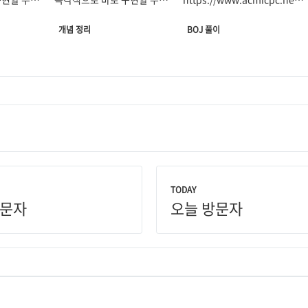
Subsequence(LIS)
 하되
있도록 몸에 베어야 하되
problem/13257 13257번:
개념 정리
BOJ 풀이
 많은
복습하는 데 너무나 많은
생태학 첫째 줄에 N, C, D, M이
안 되고,
시간을 투자해서는 안 되고,
주어진다. (1 ≤ N ≤ 20, 1 ≤
전으로
문제를 풀면서 실전으로
C ≤ 20, 1 ≤ D ≤ 5, 0 ≤ M
D
한다.
익혀야 한다고 생각한다.
≤ N) www.acmicpc.net
C
 바빠진
학기가 시작되면서 바빠진
일 동안 매일마다
마리를
고리즘
만큼 지난 잊힌 알고리즘
포획하여 측정기가 부착이 안
코드만 짧게
개념들을 핵심과 코드만 짧게
된 새에 모두 측정기를
N
 자주
정리하여 평소에도 자주
부착한다고 한다. 새가 총
D
M
자 한다.
보면서 익숙해지고자 한다.
마리일 때,
일 후
마리가
 특별한
기본적으로 코드는 특별한
될 확률을 구하는 것이
+를 기반으로
설명이 없으면 C++를 기반으로
문제이다. 처음에 문제를 봤을
TODAY
N
C
D
M
방문자
오늘 방문자
ffix)
한다. 가장 긴 증가하는 부분
때는
,
,
,
의 크기가
모든
수열 Longest Increasing
작은 편이어서 브루스포스로
순으로
Subsequence(LIS) 정의
구하는 단순 확률 문제인 줄
서
주어진 sequence의 모든
알았으나, 날마다 C마리의
S
열
에서 시작
부분 수열(subsequence) 중
새를 포획했을 때 몇 마리가
다. 문제
오름차순으로 정렬된 가장 긴
이미 측정기가 부착되었는지를
N
ca"의
수열 문제 길이가
인 임의의
고려해야 하므로 생각보다 ..