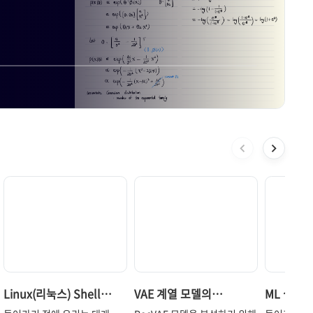
완성 예정.
AI 수
Linux(리눅스) Shell
VAE 계열 모델의
ML 실험
Command(쉘 명령어)
ELBO(Evidence Lower
플랫폼인 M