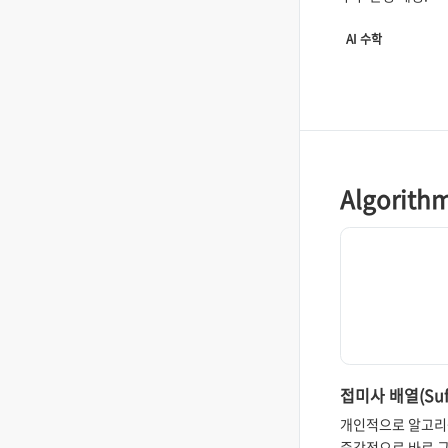
Exponential F
AI 수학
Algorith
접미사 배열(Suff
Array)과 LCP(L
개인적으로 알고
Common Prefi
즉각적으로 바로 