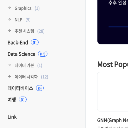
추후 완성 
Graphics
(1)
NLP
(9)
추천 시스템
(28)
Back-End
(8)
AI 수학
Data Science
(13)
Most Pop
데이터 기본
(1)
데이터 시각화
(12)
데이터베이스
(0)
여행
(1)
Link
GNN(Graph Ne
Network)의 