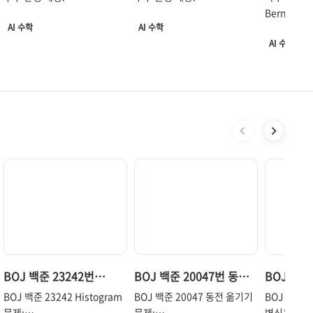
Convex
알아야 할 확률분포 개념
정리
Bernoulli,
AI 수학
AI 수학
Poisson, E
AI 수학
Gamma 그
관한 정리.
BOJ 백준 23242번
BOJ 백준 20047번 동전
BOJ 백준
Histogram
옮기기
병아리의 
BOJ 백준 23242 Histogram
BOJ 백준 20047 동전 옮기기
BOJ 백준 
문제:
문제:
변신은 무죄