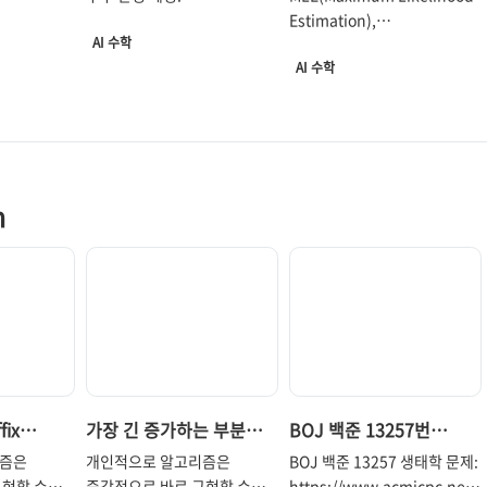
amily
Component Analysis)
Fully Bayesian
Estimation),
AI 수학
MAPE(Maximum A
AI 수학
Posterior Estimation)
그리고 Fully Bayesian
approach에 관한 글. 추후
완성 예정.
m
ix
가장 긴 증가하는 부분
BOJ 백준 13257번
ongest
수열 Longest
생태학
리즘은
개인적으로 알고리즘은
BOJ 백준 13257 생태학 문제:
x)
Increasing
구현할 수
즉각적으로 바로 구현할 수
https://www.acmicpc.net/