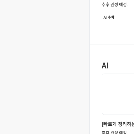
Conjugate Pri
(Graph)의 정의와
추후 완성 예정.
Exponential F
그래프는 정보과학
항상 빼 놓을 수 
AI 수학
자료구조이다. 프
문제를 푼 사람들
알겠지만 ..
AI
[빠르게 정리하는
Conjugate Pri
추후 완성 예정.