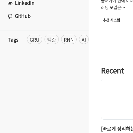
들어가기 전에 이
LinkedIn
그리고 추천시
러닝 모델은
GNN 계열 모델
CNN(Convolutio
GitHub
추천 시스템
Network), RNN(
Neural Network)
Transformer 등
Tags
GRU
백준
RNN
AI
부스트캠프
Pos
신경망 모델 종류
왔다. 그렇지만 복
또는 관계를 지니
임베딩하는 데 한
Recent
있어왔고, 이러한 
해결할 수 있는 모
그래프(Graph)를
신경망 모델이 제안
글에서는 그래프를
러닝 모델인 GNN
의의에 관해 살펴보
모델을 해석하는 
제시된 여러 종류의
[빠르게 정리하는
모델에 관해 살펴보