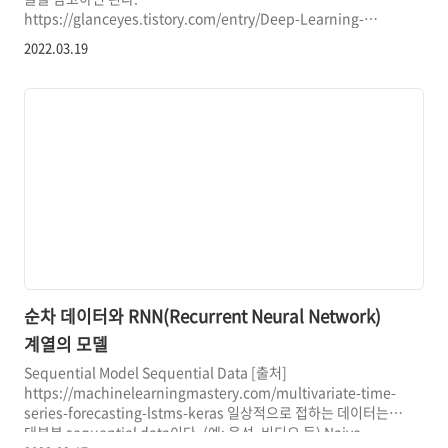
https://glanceyes.tistory.com/entry/Deep-Learning-
RNNRecurrent-Neural-Network?category=1050635 순차
2022.03.19
데이터와 RNN(Recurrent Neural Network) 계열의 모델
Sequential Model Sequential Data [출처]
https://machinelearningmastery.com/multivariate-time-
series-forecasting-lstms-keras 일상적으로 접하는 데이터는
대부분 sequential data이다. (예: 음성, 비디오 등) Naive
Sequence Model $$ p(x_t gla..
순차 데이터와 RNN(Recurrent Neural Network)
계열의 모델
Sequential Model Sequential Data [출처]
https://machinelearningmastery.com/multivariate-time-
series-forecasting-lstms-keras 일상적으로 접하는 데이터는
대부분 sequential data이다. (예: 음성, 비디오 등) Naive
p
(
x
t
|
x
t
−
1
,
x
t
−
2
,
⋯
)