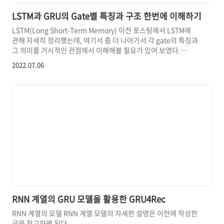
LSTM과 GRU의 Gate별 특징과 구조 한번에 이해하기
LSTM(Long Short-Term Memory) 이전 포스팅에서 LSTM에
관해 자세히 정리했는데, 여기서 좀 더 나아가서 각 gate의 특징과
그 의미를 거시적인 관점에서 이해해볼 필요가 있어 보였다.
https://glanceyes.tistory.com/entry/Deep-Learning-
2022.07.06
RNNRecurrent-Neural-Network 순차 데이터와
RNN(Recurrent Neural Network) 계열의 모델 2022년 2월 7일
(월)부터 11일(금)까지 네이버 부스트캠프(boostcamp) AI Tech
강의를 들으면서 개인적으로 중요하다고 생각되거나 짚고
넘어가야 할 핵심 내용들만 간단하게 메모한 내용입니다. 틀리거
glanceyes.tistory.com LSTM이란? [출처] http..
RNN 계열의 GRU 모델을 활용한 GRU4Rec
RNN 계열의 모델 RNN 계열 모델의 자세한 설명은 이전에 작성한
글을 참고하면 된다.