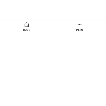
HOME
MENU
[빠르게 정리하는 통계] Conjugate Prior와 Exponential
Family
2023.06.24