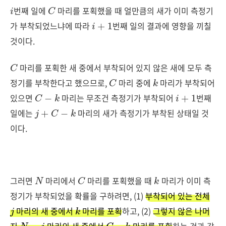
i
C
번째 일에
마리를 포획했을 때 얼만큼의 새가 이미 측정기
i
+
1
가 부착되었느냐에 따라
번째 일의 결과에 영향을 끼칠
것이다.
C
마리를 포획한 새 중에서 부착되어 있지 않은 새에 모두 측
C
k
정기를 부착한다고 했으므로,
마리 중에
마리가 부착되어
C
−
k
i
+
1
있으면
마리는 무조건 측정기가 부착되어
번째
j
+
C
−
k
일에는
마리의 새가 측정기가 부착된 상태일 것
이다.
N
C
k
그러면
마리에서
마리를 포획했을 때
마리가 이미 측
정기가 부착되었을 확률을 구하려면, (1)
부착되어 있는 전체
j
k
마리의 새 중에서
마리를 포획
하고, (2)
그렇지 않은 나머
N
−
j
C
−
k