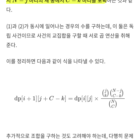
지
마리의 새 중에서
마리를 포획
하는 것과 같
다.
(1)과 (2)가 동시에 일어나는 경우의 수를 구하는데, 이 둘은 독
립 사건이므로 사건의 교집합을 구할 때 서로 곱 연산을 취해
준다.
이를 정리하면 다음과 같이 식을 나타낼 수 있다.
dp
[
i
+
1
]
[
j
+
C
−
k
]
=
dp
[
i
]
[
j
]
×
(
j
k
)
(
N
−
j
C
−
k
)
(
N
C
)
추가적으로 조합을 구하는 것도 고려해야 하는데, 다행히 문제