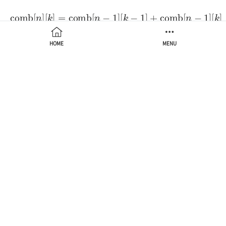
comb
[
n
]
[
k
]
=
comb
[
n
−
1
]
[
k
−
1
]
+
comb
[
n
−
1
]
[
k
]
HOME
MENU
#
include
<iostream>
#
include
<algorithm>
using
namespace
 std;

const
int
 N_MAX = 
20
const
int
 D_MAX = 
5
;

int
double
 comb[N_MAX * 
2
 + 
1
][N_MAX * 
2
 + 
1
double
 dp[D_MAX + 
1
][N_MAX + 
1
];

int
main
()
{
