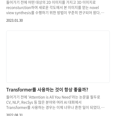
들어가기 전에 어떤 대상의 2D 이미지를 가지고 3D 이미지로
reconsturction하여 새로운 각도에서 본 이미지를 얻는 novel
view synthesis를 수행하기 위한 방법이 꾸준히 연구되어 왔다.
그중에서 volumetric rendering 과정에서 neural network인
2023.01.30
MLP를 사용하여 괄목할 만한 view synthesis 성능을 보인
NeRF가 크게 주목을 받았다. 현재는 더 발전된 방법들이 많이
제안되었지만, NeRF(Neural Radiance Fields)에서
volumetric rendering을 최적화하기 위해 시도한 방법을
익혀두고 이를 바탕으로 어떻게 발전되어 왔는지 그 흐름을 공부해
둘 필요가 있어 보였다. 그래서 이번 논문 리뷰에서는 NeRF에서
주목해야 할 ..
Transformer를 사용하는 것이 항상 좋을까?
들어가기 전에 'Attention is All You Need'라는 논문을 필두로
CV, NLP, RecSys 등 많은 분야와 여러 AI 대회에서
Transformer를 사용하는 경우는 이제 너무나 흔한 일이 되었다.
그만큼 Self-Attention을 기반으로 하는 Transformer가 딥 러닝
2022.08.31