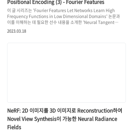
Positional Encoding (3) - Fourier Features
이 글 시리즈는 'Fourier Features Let Networks Learn High
Frequency Functions in Low Dimensional Domains' 논문과
이를 이해하는 데 필요한 선수 내용을 소개한 'Neural Tangent
Kernel: Convergence and Generalization in Neural
2023.03.18
Networks' 논문을 기반으로 한다. 하나의 글로 작성하면 내용이
너무 길어질 것 같아서 '(1) Kernel Method', '(2) Neural
Tangent Kernel', 그리고 '(3) Fourier Features Let Networks
Learn High Frequency Functions in Low Dimensional
Domains'의 세 부분..
NeRF: 2D 이미지를 3D 이미지로 Reconstruction하여
Novel View Synthesis이 가능한 Neural Radiance
Fields