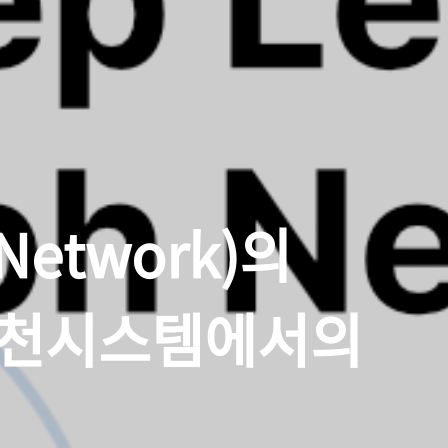
Transformer
dynamic programming
boj
Variation
 Network)의
추천시스템에서의