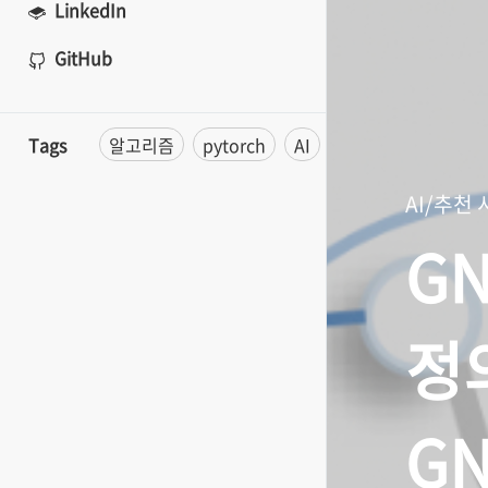
LinkedIn
GitHub
Tags
알고리즘
pytorch
AI
Matrix Factorizati
AI/추천
GN
정
G