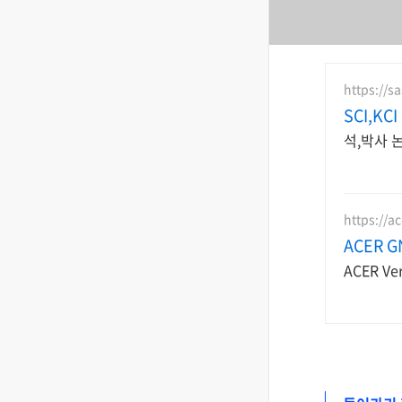
https://s
SCI,K
석,박사 
https://a
ACER G
ACER V