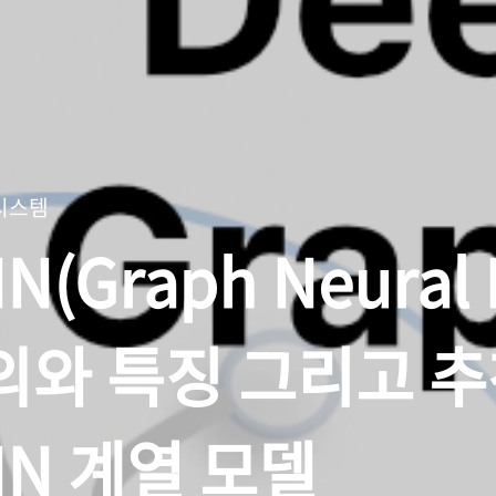
on
시각화
백준
Depth First Search
binary search
 시스템
N(Graph Neural
의와 특징 그리고 
NN 계열 모델