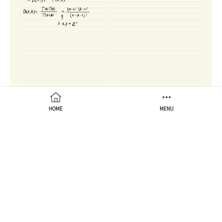
HOME
MENU
https://gammalab.kr
광고
코스피200 GEX 분석 딜러 감마 포지션 분석
감마 플립 콜월 풋월 Net GEX 롱감마 숏감마를 매일
분석. 7일 무료 체험. 딜러 감마 포지션 및 기관과
외국인의 포지션을 매일 시각화.
https://scincomall.com/
광고