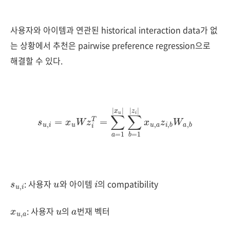
사용자와 아이템과 연관된 historical interaction data가 없
는 상황에서 추천은 pairwise preference regression으로
해결할 수 있다.
s
u
,
i
=
x
u
W
z
i
T
=
∑
a
=
1
|
x
u
|
∑
b
=
1
|
z
i
|
x
u
,
a
z
i
,
b
W
a
,
b
s
i
u
,
u
i
: 사용자
와 아이템
의 compatibility
x
a
u
,
u
a
: 사용자
의
번재 벡터
z
b
i
,
i
b