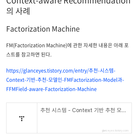
Context-aware Recommendation
의 사례
Factorization Machine
FM(Factorization Machine)에 관한 자세한 내용은 아래 포
스트를 참고하면 된다.
https://glanceyes.tistory.com/entry/추천-시스템-
Context-기반-추천-모델인-FMFactorization-Model과-
FFMField-aware-Factorization-Machine
추천 시스템 - Context 기반 추천 모델인 FM(Factorization Model)과 FFM(Field-aware Factorization Machine)
glanceyes.tistory.com