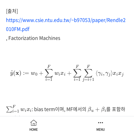
[출처]
https://www.csie.ntu.edu.tw/~b97053/paper/Rendle2
010FM.pdf
, Factorization Machines
y
^
(
x
)
:=
w
0
+
∑
i
=
1
F
w
i
x
x
i
i
+
x
∑
j
i
=
1
F
∑
j
=
i
+
1
F
⟨
γ
i
,
γ
j
⟩
∑
x
i
i
=
1
F
w
i
β
u
+
β
i
: bias term이며, MF에서의
를 포함하
고 있다.
∑
x
i
x
i
=
j
1
F
∑
j
=
i
+
1
F
⟨
γ
i
,
γ
j
⟩
HOME
MENU
: feature interaction term