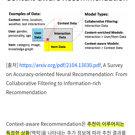
[출처]
https://arxiv.org/pdf/2104.13030.pdf
, A Survey
on Accuracy-oriented Neural Recommendation: From
Collaborative Filtering to Information-rich
Recommendation
Context-aware Recommendation은
추천이 이루어지는
특정한 상황
(맥락)을 나타내는 추가 정보에 따라 추천 결과를