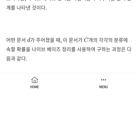
계를 나타낸 것이다.
d
C
어떤 문서
가 주어졌을 때, 이 문서가
개의 각각의 분류에
속할 확률을 나이브 베이즈 정리를 사용하여 구하는 과정은 다
음과 같다.
C
M
A
P
=
P
argmax
(
c
)
P
(
d
)
c
=
∈
argmax
C
P
(
c
|
d
c
)
∈
=
argmax
C
P
(
d
|
c
)
c
P
∈
(
c
)
C
P
(
d
|
c
)
HOME
MENU