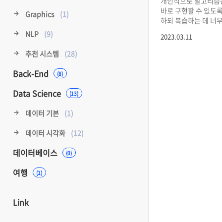
개인적으로 알고리즘
바로 구현할 수 있도
Graphics
(1)
하되 복습하는 데 너
투자해서는 안 되고,
NLP
(9)
2023.03.11
실전으로 익혀야 한다
학기가 시작되면서 바
추천 시스템
(28)
잊힌 알고리즘 개념들
짧게 정리하여 평소에
Back-End
(8)
익숙해지고자 한다. 
특별한 설명이 없으면
Data Science
(13)
한다. 접미사 배열(Su
S
의 모든 접미사들을
데이터 기본
(1)
정렬한 배열. 여기서
S
에서 시작 위치 번호
S
데이터 시각화
(12)
문자열
="abcbc
구해보자. 접미사: "ab
데이터베이스
(0)
"bcbca", "cbca", "
사전 순으로 정렬 시 "a"
여행
(1)
Link