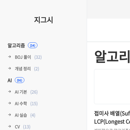
지그시
알고리즘
(34)
알고리
BOJ 풀이
(32)
개념 정리
(2)
AI
(96)
AI 기본
(26)
AI 수학
(15)
접미사 배열(Suffi
AI 실습
(4)
LCP(Longest
CV
(13)
Prefix)