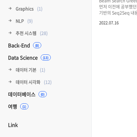
Beam Search Gree
먼저 이전에 공부했던 A
Graphics
(1)
기반의 Seq2Seq 
확인해볼 필요가 있다. S
NLP
(9)
2022.07.16
Attention Atten
Seq2Seq with Att
추천 시스템
(28)
모델인 LSTM을 여러
encoder와 deocd
Back-End
(8)
Seq2Seq에 관해 먼
time step이 지날수
Data Science
(13)
hidden state에 
욱여넣게 되는 단점을
데이터 기본
(1)
Seq2Seq with A gl
기존 Seq2Seq 모
데이터 시각화
(12)
전체를 보는 것이 아
다음에 올 확률이 가
데이터베이스
(0)
예측한다. 이처럼 현재 t
여행
(1)
Link