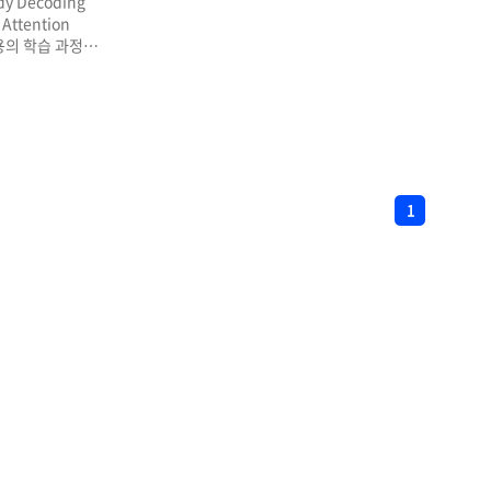
dy Decoding
ttention
내용의 학습 과정을
eq2Seq with
tion 기법을 사용한
ention RNN 계열
개 이어서
er로 만든
저 알아보고, 매
록 이 Seq2Seq의
1
점차 많은 정보를
 극복한
anceyes.com
델에서는 문장
니라 근시안적으로
장 높은 단어를
ime step..