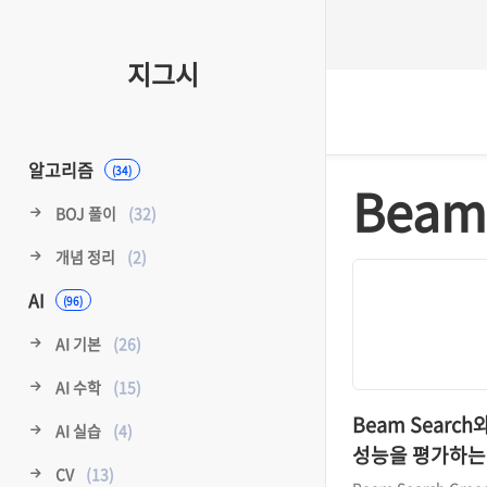
지그시
알고리즘
(34)
Beam
BOJ 풀이
(32)
개념 정리
(2)
AI
(96)
AI 기본
(26)
AI 수학
(15)
Beam Search
AI 실습
(4)
성능을 평가하는 
CV
(13)
Score