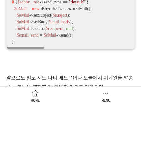
if
 (
$addon_info
->send_type == 
"default"
){ 

$oMail
 = 
new
 \Rhymix\Framework\Mail(); 

$oMail
->setSubject(
$subject
); 

$oMail
->setBody(
$mail_body
); 

$oMail
->addTo(
$recipient
, 
null
); 

$email_send
 = 
$oMail
->send();

}
앞으로도 별도 서드 파티 애드온이나 모듈에서 이메일을 발송
하는 기능을 제작할 때 유용할 것으로 기대된다.
HOME
MENU
공감
구독하기