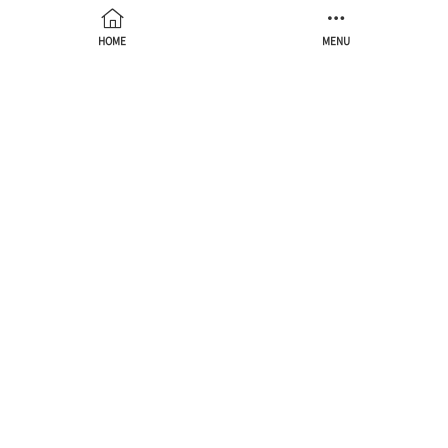
HOME
MENU
cnt
와
ans
를
구한
후
ans
에
최종적으로
cnt - 1
을
더한다
. 1
을
빼준
이유는
삭제할
단절점이
반드시
분리
전의
하나의
컴포넌
트에
속하므로
중복하여
세는
것을
피하기
위함이다
.
ans = max(bccNum[i]) + cnt - 1
#
include
<cstdio>