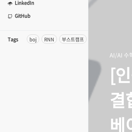
LinkedIn
GitHub
Tags
boj
RNN
부스트캠프
binary search
N
AI/AI 수
[인
결
베