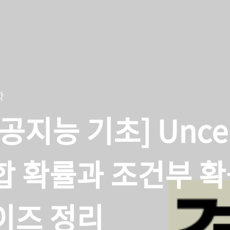
LP
시각화
추천 시스템
Variational Autoencoder
백
학
공지능 기초] Uncert
합 확률과 조건부 확
이즈 정리