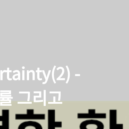
준
Transformer
GRU
diffusion model
LSTM
알
ainty(2) -
률 그리고